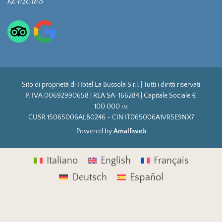
REVIEWS
Sito di proprietà di Hotel La Bussola S.r.l. | Tutti i diritti riservati
P. IVA 00692990658 | REA SA-166284 | Capitale Sociale €
100.000 i.v.
CUSR 15065006ALB0246 - CIN IT065006A1VR5E9NX7
Powered by
Amalfiweb
Italiano
English
Français
Deutsch
Español