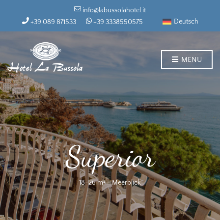
info@labussolahotel.it
Deutsch
+39 089 871533
+39 3338550575
MENU
Superior
18-26 m² ~ Meerblick