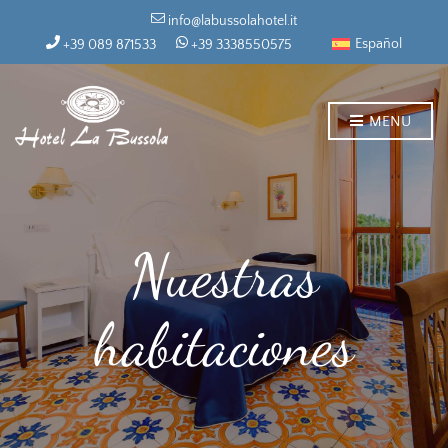
info@labussolahotel.it
Español
+39 089 871533
+39 3338550575
MENU
Nuestras
habitaciones