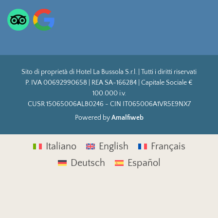
Sito di proprietà di Hotel La Bussola S.r.l. | Tutti i diritti riservati
P. IVA 00692990658 | REA SA-166284 | Capitale Sociale €
100.000 i.v.
CUSR 15065006ALB0246 - CIN IT065006A1VR5E9NX7
Powered by
Amalfiweb
Italiano
English
Français
Deutsch
Español