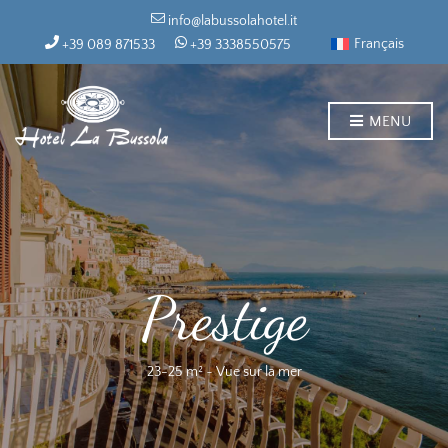
info@labussolahotel.it
Français
+39 089 871533
+39 3338550575
MENU
Prestige
23-25 m² ~ Vue sur la mer