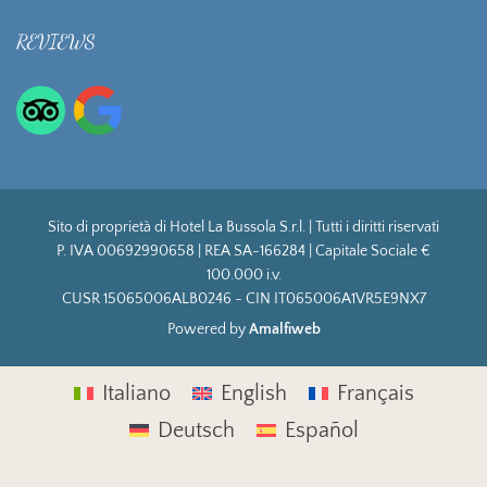
REVIEWS
Sito di proprietà di Hotel La Bussola S.r.l. | Tutti i diritti riservati
P. IVA 00692990658 | REA SA-166284 | Capitale Sociale €
100.000 i.v.
CUSR 15065006ALB0246 - CIN IT065006A1VR5E9NX7
Powered by
Amalfiweb
Italiano
English
Français
Deutsch
Español